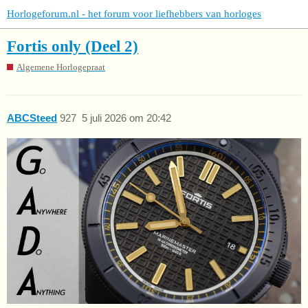
Horlogeforum.nl - het forum voor liefhebbers van horloges
Fortis only (Deel 2)
Algemene Horlogepraat
ABCSteed
927
5 juli 2026 om 20:42