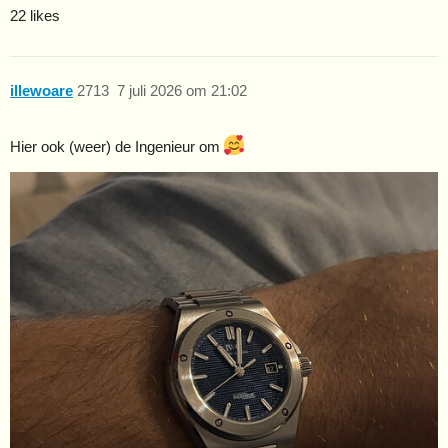
22 likes
illewoare
2713
7 juli 2026 om 21:02
Hier ook (weer) de Ingenieur om