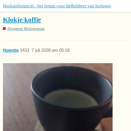
Horlogeforum.nl - het forum voor liefhebbers van horloges
Klokje koffie
Algemene Horlogepraat
Hoentie
1433
7 juli 2026 om 05:18