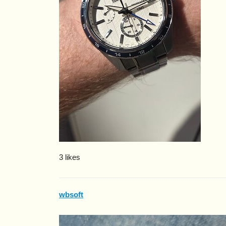
3 likes
wbsoft