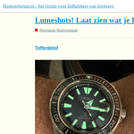
Horlogeforum.nl - het forum voor liefhebbers van horloges
Lumeshots! Laat zien wat je 
Algemene Horlogepraat
Tofferdetof