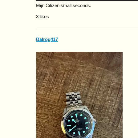
Mijn Citizen small seconds.
3 likes
Balrog417