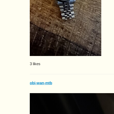
3 likes
obi-wan-mtb