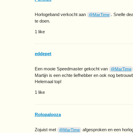
Horlogeband verkocht aan
. Snelle d
@MarTime
te doen.
1 like
eddepet
Een mooie Speedmaster gekocht van
@MarTime
Martijn is een echte liefhebber en ook nog betrouw
Helemaal top!
1 like
Rolopalooza
Zojuist met
afgesproken en een horlog
@MarTime