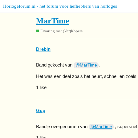
Horlogeforum.nl - het forum voor liefhebbers van horloges
MarTime
Ervaring met (Ver)Kopers
Drebin
Band gekocht van
.
@MarTime
Het was een deal zoals het heurt, schnell en zoals
1 like
Gup
Bandje overgenomen van
, supersnel
@MarTime
1 like