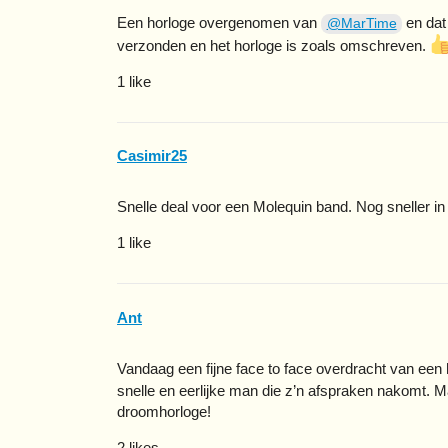
Een horloge overgenomen van
en dat
@MarTime
verzonden en het horloge is zoals omschreven.
1 like
Casimir25
Snelle deal voor een Molequin band. Nog sneller in
1 like
Ant
Vandaag een fijne face to face overdracht van een
snelle en eerlijke man die z’n afspraken nakomt. M
droomhorloge!
2 likes