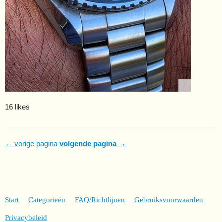
16 likes
← vorige pagina
volgende pagina →
Start
Categorieën
FAQ/Richtlijnen
Gebruiksvoorwaarden
Privacybeleid