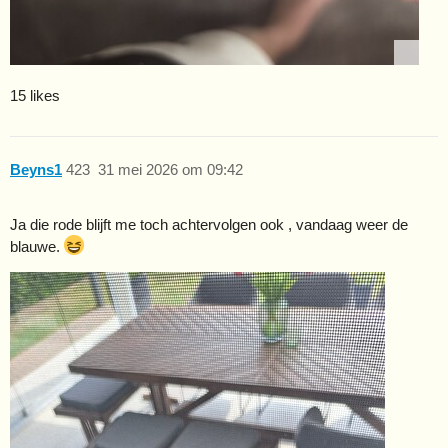
15 likes
Beyns1
423
31 mei 2026 om 09:42
Ja die rode blijft me toch achtervolgen ook , vandaag weer de
blauwe.