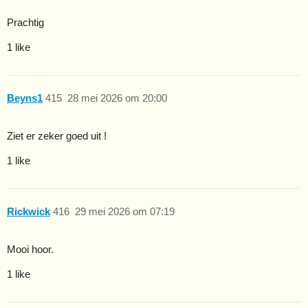
Prachtig
1 like
Beyns1
415
28 mei 2026 om 20:00
Ziet er zeker goed uit !
1 like
Rickwick
416
29 mei 2026 om 07:19
Mooi hoor.
1 like