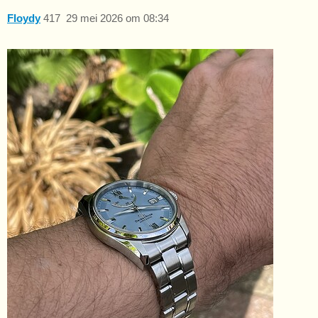
Floydy
417
29 mei 2026 om 08:34