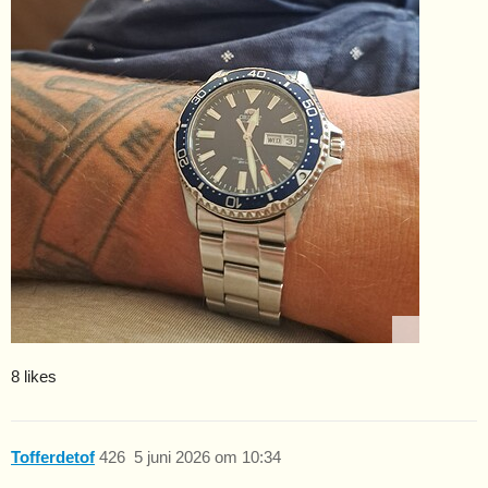
8 likes
Tofferdetof
426
5 juni 2026 om 10:34