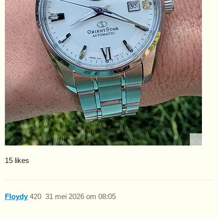
15 likes
Floydy
420
31 mei 2026 om 08:05