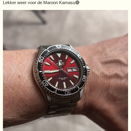
Lekker weer voor de Maroon Kamasu🔴