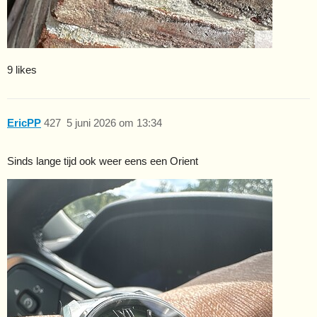
9 likes
EricPP
427
5 juni 2026 om 13:34
Sinds lange tijd ook weer eens een Orient