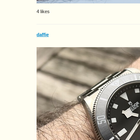
4 likes
daffie