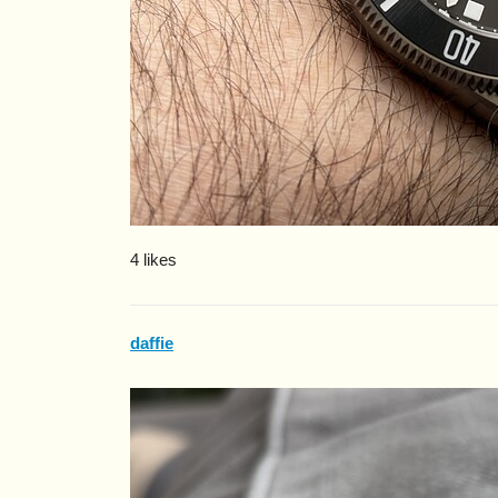
4 likes
daffie