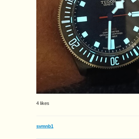
4 likes
svmnb1