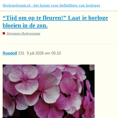
Horlogeforum.nl - het forum voor liefhebbers van horloges
“Tijd om op te fleuren!” Laat je horloge
bloeien in de zon.
Algemene Horlogepraat
Roedolf
231
9 juli 2026 om 05:10