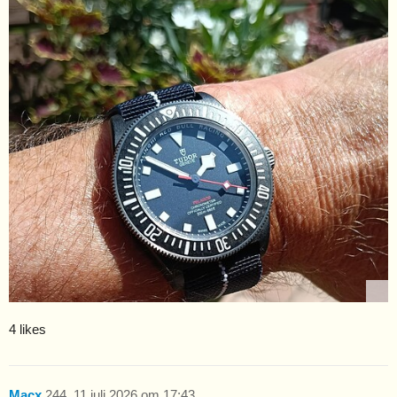
4 likes
Macx
244
11 juli 2026 om 17:43