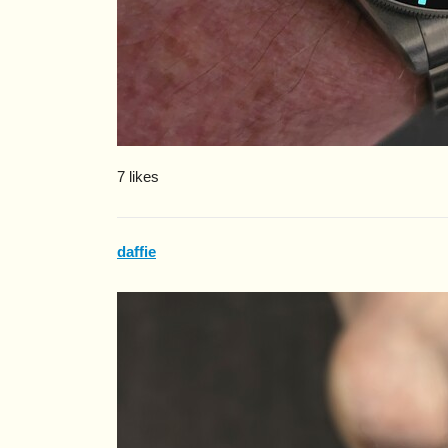
7 likes
daffie