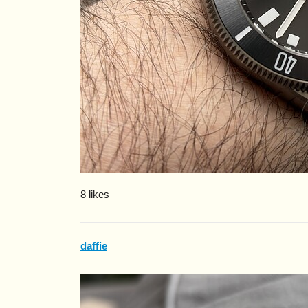
8 likes
daffie