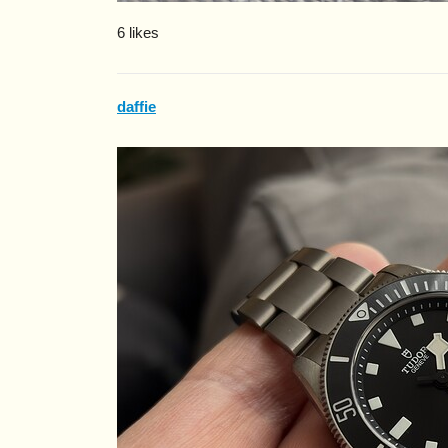
6 likes
daffie