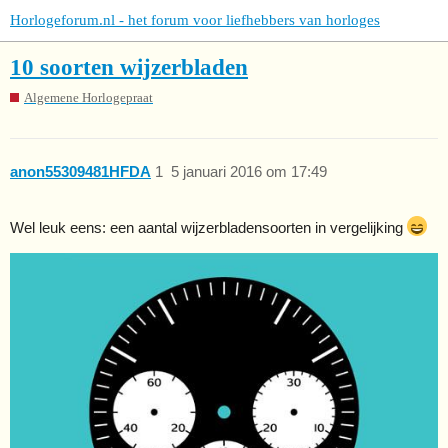
Horlogeforum.nl - het forum voor liefhebbers van horloges
10 soorten wijzerbladen
Algemene Horlogepraat
anon55309481HFDA
1
5 januari 2016 om 17:49
Wel leuk eens: een aantal wijzerbladensoorten in vergelijking