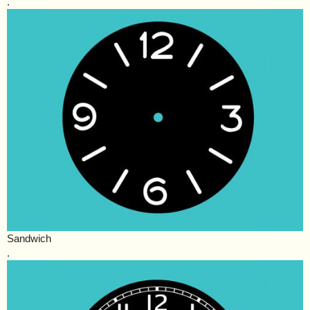
.
Sandwich
.