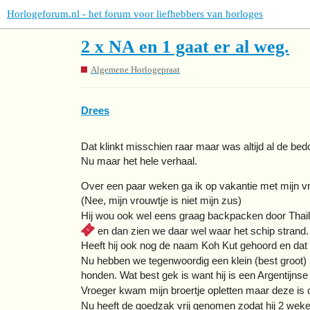
Horlogeforum.nl - het forum voor liefhebbers van horloges
2 x NA en 1 gaat er al weg.
Algemene Horlogepraat
Drees
Dat klinkt misschien raar maar was altijd al de bed
Nu maar het hele verhaal.
Over een paar weken ga ik op vakantie met mijn vro
(Nee, mijn vrouwtje is niet mijn zus)
Hij wou ook wel eens graag backpacken door Thai
en dan zien we daar wel waar het schip strand.
Heeft hij ook nog de naam Koh Kut gehoord en dat 
Nu hebben we tegenwoordig een klein (best groot
honden. Wat best gek is want hij is een Argentijns
Vroeger kwam mijn broertje opletten maar deze i
Nu heeft de goedzak vrij genomen zodat hij 2 wek