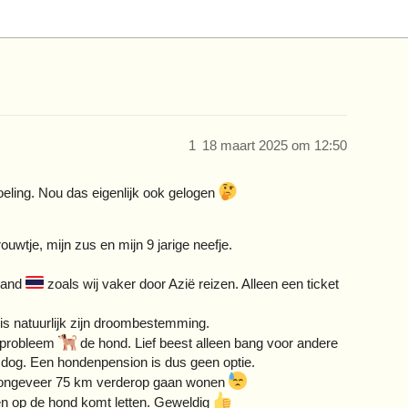
1
18 maart 2025 om 12:50
oeling. Nou das eigenlijk ook gelogen
uwtje, mijn zus en mijn 9 jarige neefje.
land
zoals wij vaker door Azië reizen. Alleen een ticket
is natuurlijk zijn droombestemming.
) probleem
de hond. Lief beest alleen bang voor andere
e dog. Een hondenpension is dus geen optie.
s ongeveer 75 km verderop gaan wonen
en op de hond komt letten. Geweldig