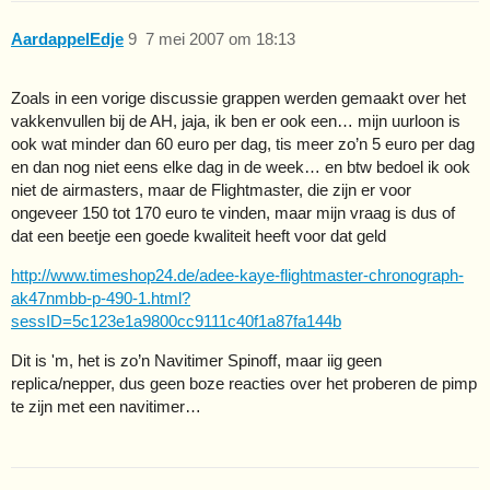
AardappelEdje
9
7 mei 2007 om 18:13
Zoals in een vorige discussie grappen werden gemaakt over het
vakkenvullen bij de AH, jaja, ik ben er ook een… mijn uurloon is
ook wat minder dan 60 euro per dag, tis meer zo’n 5 euro per dag
en dan nog niet eens elke dag in de week… en btw bedoel ik ook
niet de airmasters, maar de Flightmaster, die zijn er voor
ongeveer 150 tot 170 euro te vinden, maar mijn vraag is dus of
dat een beetje een goede kwaliteit heeft voor dat geld
http://www.timeshop24.de/adee-kaye-flightmaster-chronograph-
ak47nmbb-p-490-1.html?
sessID=5c123e1a9800cc9111c40f1a87fa144b
Dit is 'm, het is zo’n Navitimer Spinoff, maar iig geen
replica/nepper, dus geen boze reacties over het proberen de pimp
te zijn met een navitimer…