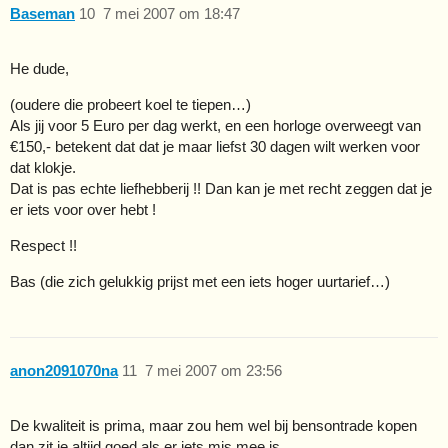
Baseman
10
7 mei 2007 om 18:47
He dude,
(oudere die probeert koel te tiepen…)
Als jij voor 5 Euro per dag werkt, en een horloge overweegt van
€150,- betekent dat dat je maar liefst 30 dagen wilt werken voor
dat klokje.
Dat is pas echte liefhebberij !! Dan kan je met recht zeggen dat je
er iets voor over hebt !
Respect !!
Bas (die zich gelukkig prijst met een iets hoger uurtarief…)
anon2091070na
11
7 mei 2007 om 23:56
De kwaliteit is prima, maar zou hem wel bij bensontrade kopen
dan zit je altijd goed als er iets mis mee is