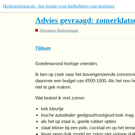
Horlogeforum.nl - het forum voor liefhebbers van horloges
Advies gevraagd: zomerklatse
Algemene Horlogepraat
Tilikum
Goedenavond horloge vrienden,
Ik ben op zoek naar het bovengenoemde zomersnoep
daarmee een budget van €500-1000. Als het nou he
niet te gek maken.
Wat bedoel ik met zomer:
kek kleurtje
louche autodealer geelgoud/roségoud look mag
als het op staal is, goede rubber opties
staat lekker bij een polo, cocktail en op het terra
liever geen duik model en zeker niet vintage du