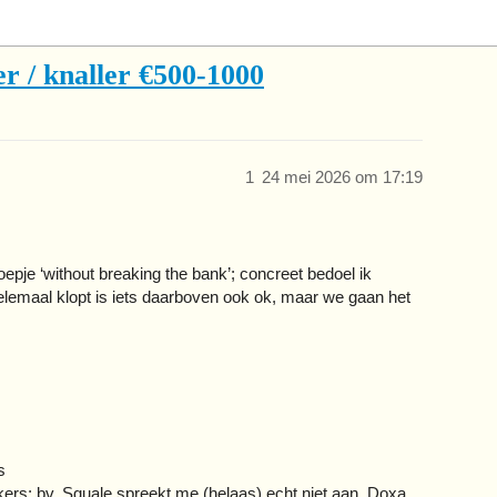
r / knaller €500-1000
1
24 mei 2026 om 17:19
je ‘without breaking the bank’; concreet bedoel ik
lemaal klopt is iets daarboven ook ok, maar we gaan het
s
ikers; bv. Squale spreekt me (helaas) echt niet aan, Doxa