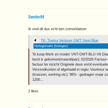
Sander64
Ik vind dit dus echt een zomerklatser:
TK: Traska Venturer GMT Steel Blue
Horlogemarkt (horloges)
Te koop Merk en model: VNT-GMT-BLU-V6 Diamet
bezit is gekomen(maand/jaar): 02/2026 Factuur e
factuur ter inzicht Originele doos en/of eventue
Verzendkosten of afgehaald in regio: Voorkeur aan
(krassen, werking etc): 98% - gedragen maar z
1200…
2 likes