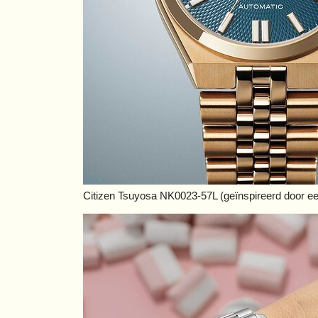
Citizen Tsuyosa NK0023-57L (geïnspireerd door ee