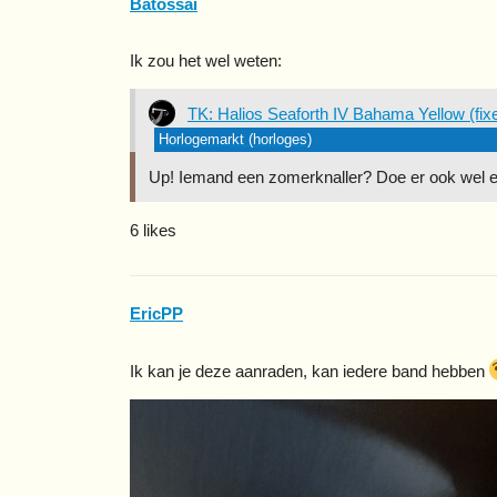
Batossai
Ik zou het wel weten:
TK: Halios Seaforth IV Bahama Yellow (fix
Horlogemarkt (horloges)
Up! Iemand een zomerknaller? Doe er ook wel een
6 likes
EricPP
Ik kan je deze aanraden, kan iedere band hebben