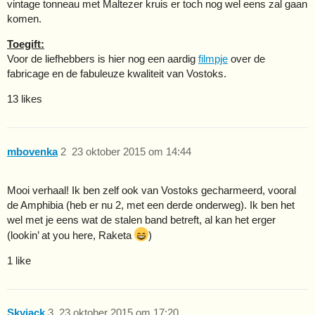
vintage tonneau met Maltezer kruis er toch nog wel eens zal gaan
komen.
Toegift:
Voor de liefhebbers is hier nog een aardig
filmpje
over de
fabricage en de fabuleuze kwaliteit van Vostoks.
13 likes
mbovenka
2
23 oktober 2015 om 14:44
Mooi verhaal! Ik ben zelf ook van Vostoks gecharmeerd, vooral
de Amphibia (heb er nu 2, met een derde onderweg). Ik ben het
wel met je eens wat de stalen band betreft, al kan het erger
(lookin’ at you here, Raketa
)
1 like
Skyjack
3
23 oktober 2015 om 17:20