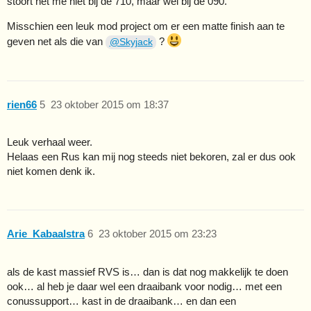
stoort het me niet bij de 710, maar wel bij de 090.
Misschien een leuk mod project om er een matte finish aan te
geven net als die van
?
@Skyjack
rien66
5
23 oktober 2015 om 18:37
Leuk verhaal weer.
Helaas een Rus kan mij nog steeds niet bekoren, zal er dus ook
niet komen denk ik.
Arie_Kabaalstra
6
23 oktober 2015 om 23:23
als de kast massief RVS is… dan is dat nog makkelijk te doen
ook… al heb je daar wel een draaibank voor nodig… met een
conussupport… kast in de draaibank… en dan een