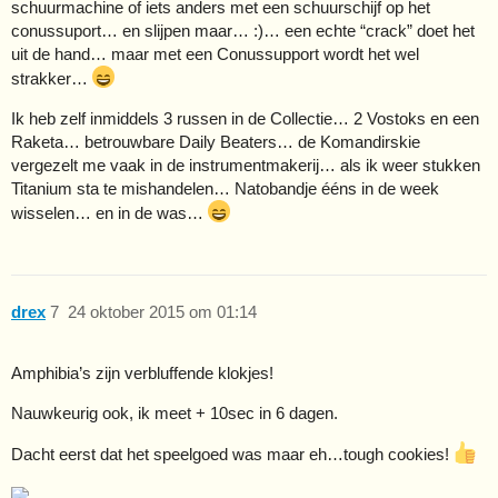
schuurmachine of iets anders met een schuurschijf op het
conussuport… en slijpen maar… :)… een echte “crack” doet het
uit de hand… maar met een Conussupport wordt het wel
strakker…
Ik heb zelf inmiddels 3 russen in de Collectie… 2 Vostoks en een
Raketa… betrouwbare Daily Beaters… de Komandirskie
vergezelt me vaak in de instrumentmakerij… als ik weer stukken
Titanium sta te mishandelen… Natobandje ééns in de week
wisselen… en in de was…
drex
7
24 oktober 2015 om 01:14
Amphibia’s zijn verbluffende klokjes!
Nauwkeurig ook, ik meet + 10sec in 6 dagen.
Dacht eerst dat het speelgoed was maar eh…tough cookies!