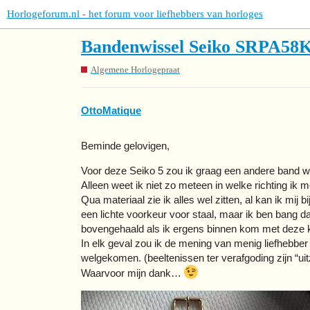
Horlogeforum.nl - het forum voor liefhebbers van horloges
Bandenwissel Seiko SRPA58
Algemene Horlogepraat
OttoMatique
Beminde gelovigen,
Voor deze Seiko 5 zou ik graag een andere band will
Alleen weet ik niet zo meteen in welke richting ik
Qua materiaal zie ik alles wel zitten, al kan ik mij b
een lichte voorkeur voor staal, maar ik ben bang d
bovengehaald als ik ergens binnen kom met deze k
In elk geval zou ik de mening van menig liefhebber z
welgekomen. (beeltenissen ter verafgoding zijn “uit
Waarvoor mijn dank…