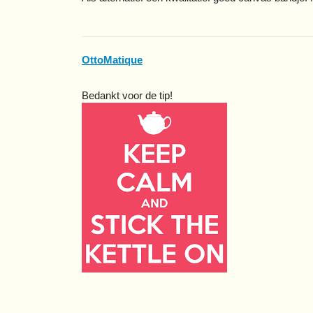
OttoMatique
Bedankt voor de tip!