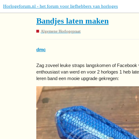
Horlogeforum.nl - het forum voor liefhebbers van horloges
Bandjes laten maken
Algemene Horlogepraat
dmc
Zag zoveel leuke straps langskomen of Facebook 
enthousiast van werd en voor 2 horloges 1 heb lat
leren band een mooie upgrade gekregen: