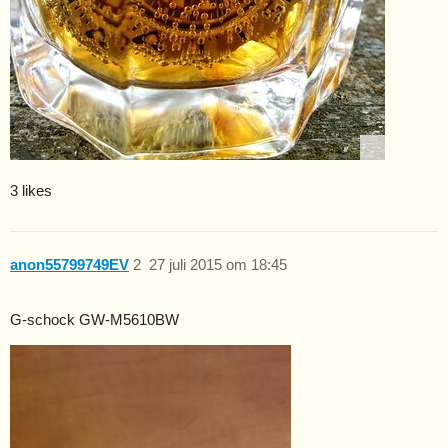
3 likes
anon55799749EV
2
27 juli 2015 om 18:45
G-schock GW-M5610BW