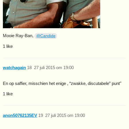
Mooie Ray-Ban,
@Candide
1 like
watchagain
18
27 juli 2015 om 19:00
En op saffier, misschien het enige , “zwakke, discutabele” punt"
1 like
anon50762135EV
19
27 juli 2015 om 19:00