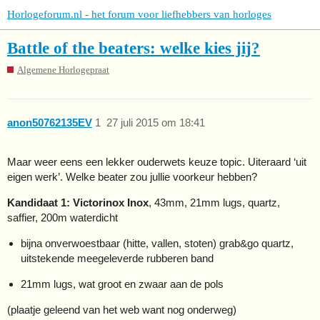
Horlogeforum.nl - het forum voor liefhebbers van horloges
Battle of the beaters: welke kies jij?
Algemene Horlogepraat
anon50762135EV
1
27 juli 2015 om 18:41
Maar weer eens een lekker ouderwets keuze topic. Uiteraard ‘uit
eigen werk’. Welke beater zou jullie voorkeur hebben?
Kandidaat 1: Victorinox Inox
, 43mm, 21mm lugs, quartz,
saffier, 200m waterdicht
bijna onverwoestbaar (hitte, vallen, stoten) grab&go quartz,
uitstekende meegeleverde rubberen band
21mm lugs, wat groot en zwaar aan de pols
(plaatje geleend van het web want nog onderweg)