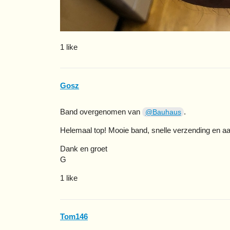
1 like
Gosz
Band overgenomen van
.
@Bauhaus
Helemaal top! Mooie band, snelle verzending en
Dank en groet
G
1 like
Tom146