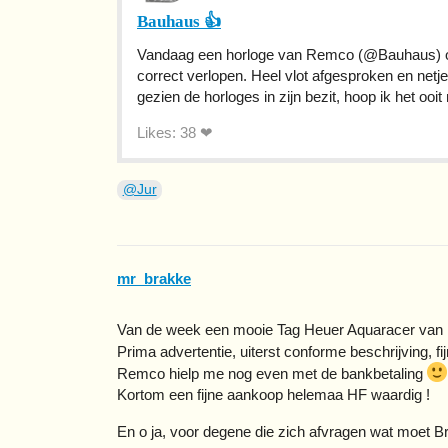
Bauhaus 👍
Vandaag een horloge van Remco (@Bauhaus) ov
correct verlopen. Heel vlot afgesproken en netj
gezien de horloges in zijn bezit, hoop ik het ooit
Likes: 38 ❤
@Jur
mr_brakke
Van de week een mooie Tag Heuer Aquaracer va
Prima advertentie, uiterst conforme beschrijving, f
Remco hielp me nog even met de bankbetaling
Kortom een fijne aankoop helemaa HF waardig !
En o ja, voor degene die zich afvragen wat moet B