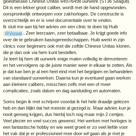
gloednieuwe Chinese Unitas 6497/6498 uurwerk (ST36 Seagull).
Dit is een lekker groot caliber, wordt met de hand opgewonden,
oorspronkelijk ontworpen voor zakhorloges. De constructie is
overzichtelijk en er is veel documentatie over te vinden.
Ik sluit me aan bij het advies om een clinic te doen bij Huib
. Zeer leerzaam, zeer betaalbaar. Je krijgt goede info
@Vinwat
over de te gebruiken basisgereedschappen. Huib werkt in zijn
clinics voor beginners ook met die zelfde Chinese Unitas klonen,
die je dan ook via hem kunt bestellen.
Je leert bij hem dit uurwerk enige malen volledig te demonteren
en het vervolgens op de juiste manier weer in elkaar te zetten. Als
je dat kan ben je al een heel eind met het begrijpen en behandelen
van standaard uurwerken. Daarna kun je eventueel gaan werken
aan kleinere calibers, misschien zelfs met een of meer
complicaties, zoals datum en dag aanduiding en automaten.
Soms begin ik met schrijven voordat ik het hele draadje gelezen
heb en dan blijkt dat het meeste al gezegd is. Maar advies kun je
nooit genoeg krijgen, dus hierbij toch nog maar mijn 2 centjes.
Veel plezier en veel succes gewenst. Het werken met horloges is
een fantastische hobby en wie weet groeit er zo veel liefde voor
het vak dat je er professioneel mee door wil gaan als je met je