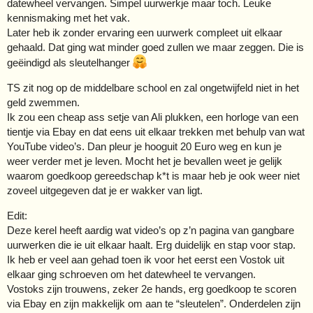
datewheel vervangen. Simpel uurwerkje maar toch. Leuke
kennismaking met het vak.
Later heb ik zonder ervaring een uurwerk compleet uit elkaar
gehaald. Dat ging wat minder goed zullen we maar zeggen. Die is
geëindigd als sleutelhanger
TS zit nog op de middelbare school en zal ongetwijfeld niet in het
geld zwemmen.
Ik zou een cheap ass setje van Ali plukken, een horloge van een
tientje via Ebay en dat eens uit elkaar trekken met behulp van wat
YouTube video’s. Dan pleur je hooguit 20 Euro weg en kun je
weer verder met je leven. Mocht het je bevallen weet je gelijk
waarom goedkoop gereedschap k*t is maar heb je ook weer niet
zoveel uitgegeven dat je er wakker van ligt.
Edit:
Deze kerel heeft aardig wat video’s op z’n pagina van gangbare
uurwerken die ie uit elkaar haalt. Erg duidelijk en stap voor stap.
Ik heb er veel aan gehad toen ik voor het eerst een Vostok uit
elkaar ging schroeven om het datewheel te vervangen.
Vostoks zijn trouwens, zeker 2e hands, erg goedkoop te scoren
via Ebay en zijn makkelijk om aan te “sleutelen”. Onderdelen zijn