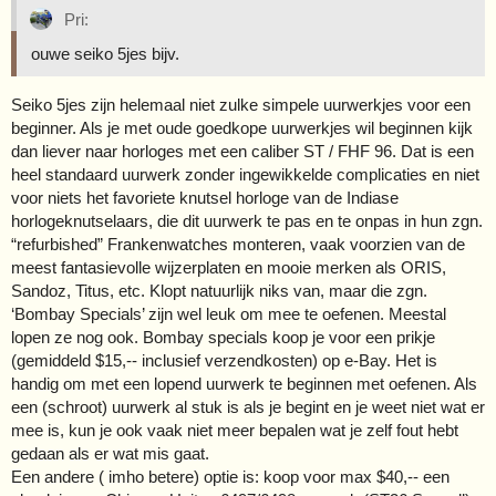
Pri:
ouwe seiko 5jes bijv.
Seiko 5jes zijn helemaal niet zulke simpele uurwerkjes voor een
beginner. Als je met oude goedkope uurwerkjes wil beginnen kijk
dan liever naar horloges met een caliber ST / FHF 96. Dat is een
heel standaard uurwerk zonder ingewikkelde complicaties en niet
voor niets het favoriete knutsel horloge van de Indiase
horlogeknutselaars, die dit uurwerk te pas en te onpas in hun zgn.
“refurbished” Frankenwatches monteren, vaak voorzien van de
meest fantasievolle wijzerplaten en mooie merken als ORIS,
Sandoz, Titus, etc. Klopt natuurlijk niks van, maar die zgn.
‘Bombay Specials’ zijn wel leuk om mee te oefenen. Meestal
lopen ze nog ook. Bombay specials koop je voor een prikje
(gemiddeld $15,-- inclusief verzendkosten) op e-Bay. Het is
handig om met een lopend uurwerk te beginnen met oefenen. Als
een (schroot) uurwerk al stuk is als je begint en je weet niet wat er
mee is, kun je ook vaak niet meer bepalen wat je zelf fout hebt
gedaan als er wat mis gaat.
Een andere ( imho betere) optie is: koop voor max $40,-- een