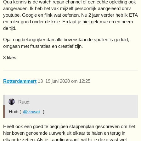
Qua kennis is de watch repair channel of een echte opleiding ook
aangeraden. Ik heb het vak mijzelf persoonlijk aangeleerd dmv
youtube, Google en flink wat oefenen. Nu 2 jaar verder heb ik ETA
en rolex goed onder de knie. En laat je niet gek maken en neem
de tijd.
Oja, nog belangrijker dan alle bovenstaande spullen is geduld,
omgaan met frustraties en creatief zijn.
3 likes
Rotterdammert
13
19 juni 2020 om 12:25
Ruud:
Huib (
)’
@vinwat
Heeft ook een goed te begrijpen stappenplan geschreven om het
hier boven genoemde uurwerk uit elkaar te halen en terug in
elkaar te zetten. Als je t aardig vraagt, wil hij je deze vast wel