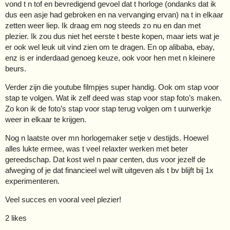
vond t n tof en bevredigend gevoel dat t horloge (ondanks dat ik
dus een asje had gebroken en na vervanging ervan) na t in elkaar
zetten weer liep. Ik draag em nog steeds zo nu en dan met
plezier. Ik zou dus niet het eerste t beste kopen, maar iets wat je
er ook wel leuk uit vind zien om te dragen. En op alibaba, ebay,
enz is er inderdaad genoeg keuze, ook voor hen met n kleinere
beurs.
Verder zijn die youtube filmpjes super handig. Ook om stap voor
stap te volgen. Wat ik zelf deed was stap voor stap foto’s maken.
Zo kon ik de foto’s stap voor stap terug volgen om t uurwerkje
weer in elkaar te krijgen.
Nog n laatste over mn horlogemaker setje v destijds. Hoewel
alles lukte ermee, was t veel relaxter werken met beter
gereedschap. Dat kost wel n paar centen, dus voor jezelf de
afweging of je dat financieel wel wilt uitgeven als t bv blijft bij 1x
experimenteren.
Veel succes en vooral veel plezier!
2 likes