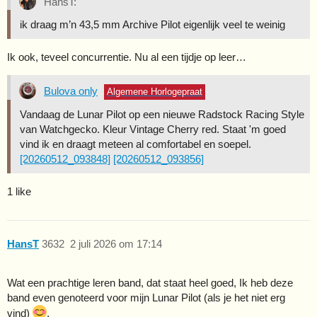
HansT:
ik draag m’n 43,5 mm Archive Pilot eigenlijk veel te weinig
Ik ook, teveel concurrentie. Nu al een tijdje op leer…
Bulova only
Algemene Horlogepraat
Vandaag de Lunar Pilot op een nieuwe Radstock Racing Style
van Watchgecko. Kleur Vintage Cherry red. Staat 'm goed
vind ik en draagt meteen al comfortabel en soepel.
[20260512_093848]
[20260512_093856]
1 like
HansT
3632
2 juli 2026 om 17:14
Wat een prachtige leren band, dat staat heel goed, Ik heb deze
band even genoteerd voor mijn Lunar Pilot (als je het niet erg
vind)
.