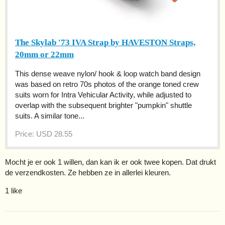
The Skylab '73 IVA Strap by HAVESTON Straps,
20mm or 22mm
This dense weave nylon/ hook & loop watch band design
was based on retro 70s photos of the orange toned crew
suits worn for Intra Vehicular Activity, while adjusted to
overlap with the subsequent brighter "pumpkin" shuttle
suits. A similar tone...
Price: USD 28.55
Mocht je er ook 1 willen, dan kan ik er ook twee kopen. Dat drukt
de verzendkosten. Ze hebben ze in allerlei kleuren.
1 like