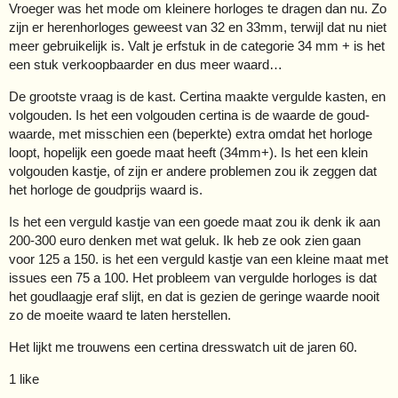
Vroeger was het mode om kleinere horloges te dragen dan nu. Zo
zijn er herenhorloges geweest van 32 en 33mm, terwijl dat nu niet
meer gebruikelijk is. Valt je erfstuk in de categorie 34 mm + is het
een stuk verkoopbaarder en dus meer waard…
De grootste vraag is de kast. Certina maakte vergulde kasten, en
volgouden. Is het een volgouden certina is de waarde de goud-
waarde, met misschien een (beperkte) extra omdat het horloge
loopt, hopelijk een goede maat heeft (34mm+). Is het een klein
volgouden kastje, of zijn er andere problemen zou ik zeggen dat
het horloge de goudprijs waard is.
Is het een verguld kastje van een goede maat zou ik denk ik aan
200-300 euro denken met wat geluk. Ik heb ze ook zien gaan
voor 125 a 150. is het een verguld kastje van een kleine maat met
issues een 75 a 100. Het probleem van vergulde horloges is dat
het goudlaagje eraf slijt, en dat is gezien de geringe waarde nooit
zo de moeite waard te laten herstellen.
Het lijkt me trouwens een certina dresswatch uit de jaren 60.
1 like