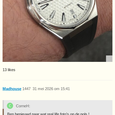
13 likes
Madhouse
1447
31 mei 2026 om 15:41
CorneH:
Ben benieuwd naar wat real life foto’s op de pols !