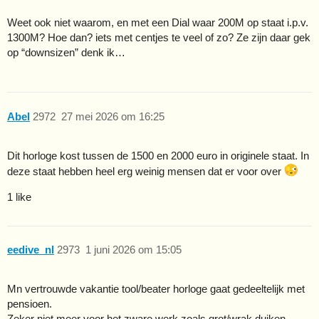
Weet ook niet waarom, en met een Dial waar 200M op staat i.p.v.
1300M? Hoe dan? iets met centjes te veel of zo? Ze zijn daar gek
op “downsizen” denk ik…
Abel
2972
27 mei 2026 om 16:25
Dit horloge kost tussen de 1500 en 2000 euro in originele staat. In
deze staat hebben heel erg weinig mensen dat er voor over
1 like
eedive_nl
2973
1 juni 2026 om 15:05
Mn vertrouwde vakantie tool/beater horloge gaat gedeeltelijk met
pensioen.
Zeker niet meer voor het zware werk zoals grot/wrak duiken.