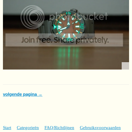
volgende pagina →
Start
Categorieën
FAQ/Richtlijnen
Gebruiksvoorwaarden