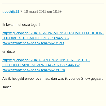
ticothijs82
7
19 maart 2011 om 18:59
Ik kwam net deze tegen!
http://cgi.ebay.de/SEIKO-SNOW-MONSTER-LIMITED-EDITION-
200-DIVER-2011-MODEL-/160558942735?
pt=Wristwatches&hash=item25620f0a0f
en deze:
http://cgi.ebay.de/SEIKO-GREEN-MONSTER-LIMITED-
EDITION-BRAND-NEW-W-TAG-/160558944635?
pt=Wristwatches&hash=item25620f117b
Als ik het geld ervoor over had, dan was ik voor de Snow gegaan.
Tabee