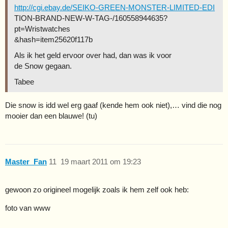
http://cgi.ebay.de/SEIKO-GREEN-MONSTER-LIMITED-EDI
TION-BRAND-NEW-W-TAG-/160558944635?
pt=Wristwatches
&hash=item25620f117b
Als ik het geld ervoor over had, dan was ik voor
de Snow gegaan.
Tabee
Die snow is idd wel erg gaaf (kende hem ook niet),… vind die nog
mooier dan een blauwe! (tu)
Master_Fan
11
19 maart 2011 om 19:23
gewoon zo origineel mogelijk zoals ik hem zelf ook heb:
foto van www