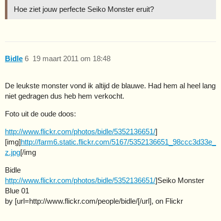
Hoe ziet jouw perfecte Seiko Monster eruit?
Bidle
6
19 maart 2011 om 18:48
De leukste monster vond ik altijd de blauwe. Had hem al heel lang
niet gedragen dus heb hem verkocht.
Foto uit de oude doos:
http://www.flickr.com/photos/bidle/5352136651/
]
[img]
http://farm6.static.flickr.com/5167/5352136651_98ccc3d33e_
z.jpg
[/img
Bidle
http://www.flickr.com/photos/bidle/5352136651/
]Seiko Monster
Blue 01
by [url=http://www.flickr.com/people/bidle/[/url], on Flickr