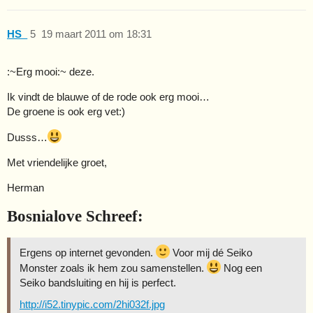
HS_
5
19 maart 2011 om 18:31
:~Erg mooi:~ deze.
Ik vindt de blauwe of de rode ook erg mooi…
De groene is ook erg vet:)
Dusss…
Met vriendelijke groet,
Herman
Bosnialove Schreef:
Ergens op internet gevonden.
Voor mij dé Seiko
Monster zoals ik hem zou samenstellen.
Nog een
Seiko bandsluiting en hij is perfect.
http://i52.tinypic.com/2hi032f.jpg