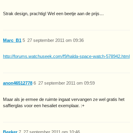
Strak design, prachtig! Wel een beetje aan de prijs…
Marc_B1
5
27 september 2011 om 09:36
http://forums.watchuseek.com/f9/halda-space-watch-578942.html
anon46512778
6
27 september 2011 om 09:59
Maar als je ermee de ruimte ingaat vervangen ze wel gratis het
saffierglas voor een hesaliet exemplaar. :+
Beeker
7
27 september 2011 om 10:46