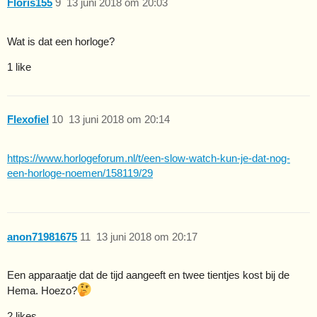
Floris155
9
13 juni 2018 om 20:03
Wat is dat een horloge?
1 like
Flexofiel
10
13 juni 2018 om 20:14
https://www.horlogeforum.nl/t/een-slow-watch-kun-je-dat-nog-
een-horloge-noemen/158119/29
anon71981675
11
13 juni 2018 om 20:17
Een apparaatje dat de tijd aangeeft en twee tientjes kost bij de
Hema. Hoezo?
2 likes