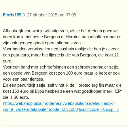
Floris155
3
27 oktober 2015 om 07:05
Afhankelijk van wat je wilt uitgeven, als je het meteen goed wilt
doen kun je het beste Bergeon of Horotec aanschaffen maar er
zijn ook genoeg goedkopere alternatieven.
Voor banden verwisselen een pushpin tooltje die heb je al voor
een paar euro, maar het fijnste is die van Bergeon, die kost 12
euro.
Voor een band met schroefpinnen een schroevendraaier setje,
een goede van Bergeon kost zon 100 euro maar je hebt er ook
voor een paar tientjes.
En een penuitdrijf setje, zelf vindt ik de Horotec erg fijn maar die
kost 150 euro bij Bijou hebben ze een wat goedkoper merk “EP”
die is 30 euro.
https://webshop.bijoumoderne.nl/websolutions/default.aspx?
wsmt=wsitemdetail&itemcode=08110594&unitcode=01&cpl=1