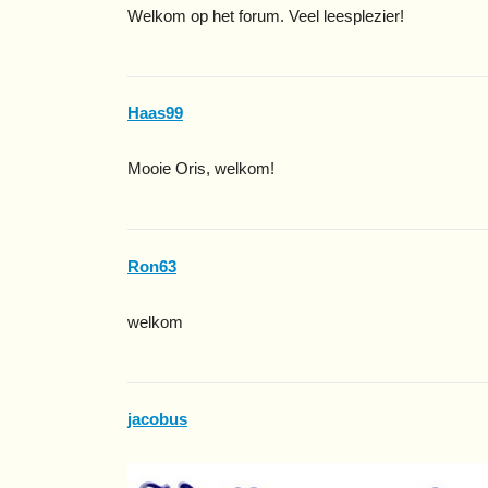
Welkom op het forum. Veel leesplezier!
Haas99
Mooie Oris, welkom!
Ron63
welkom
jacobus