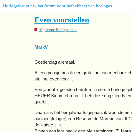
Horlogeforum.nl - het forum voor liefhebbers van horloges
Even voorstellen
Algemene Horlogepraat
MarkV
Goedendag allemaal,
Al een poosje ben ik een grote fan van mechanisc
stel me even voor…
Een jaar of 7 geleden heb ik mijn eerste horloge g
HEUER Kirium chrono. Ik heb deze nog steeds en dr
quartz.
Daarna is het bergafwaarts gegaan: ik woonde een p
aanzienlijk lager) een Reserve de Marche van JLC
de laatste zijn.
Binnen een jaar had ik een Meistersinger 1Z Jaaro