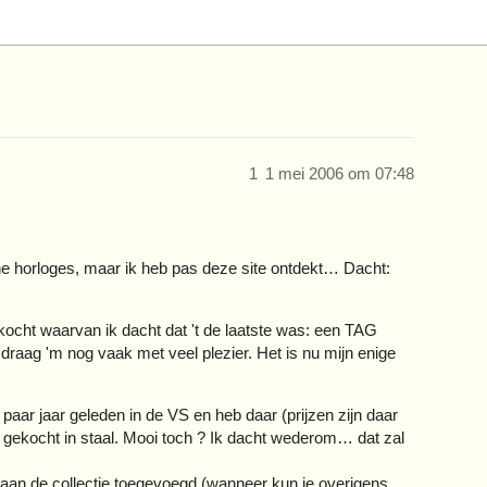
1
1 mei 2006 om 07:48
he horloges, maar ik heb pas deze site ontdekt… Dacht:
ekocht waarvan ik dacht dat 't de laatste was: een TAG
aag 'm nog vaak met veel plezier. Het is nu mijn enige
aar jaar geleden in de VS en heb daar (prijzen zijn daar
 gekocht in staal. Mooi toch ? Ik dacht wederom… dat zal
 aan de collectie toegevoegd (wanneer kun je overigens