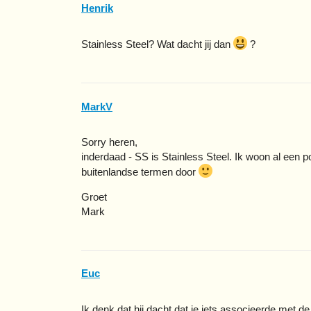
Henrik
Stainless Steel? Wat dacht jij dan
?
MarkV
Sorry heren,
inderdaad - SS is Stainless Steel. Ik woon al een p
buitenlandse termen door
Groet
Mark
Euc
Ik denk dat hij dacht dat je iets associeerde met d