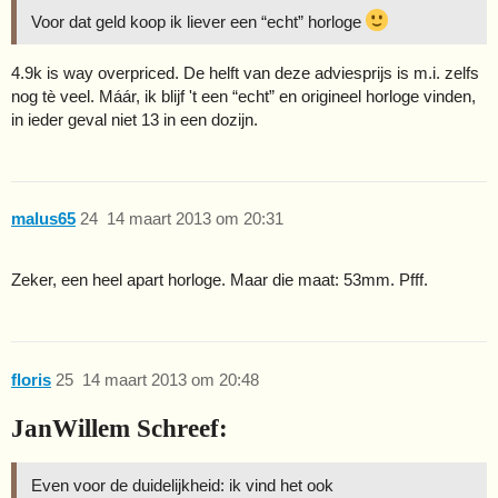
Voor dat geld koop ik liever een “echt” horloge
4.9k is way overpriced. De helft van deze adviesprijs is m.i. zelfs
nog tè veel. Máár, ik blijf 't een “echt” en origineel horloge vinden,
in ieder geval niet 13 in een dozijn.
malus65
24
14 maart 2013 om 20:31
Zeker, een heel apart horloge. Maar die maat: 53mm. Pfff.
floris
25
14 maart 2013 om 20:48
JanWillem Schreef:
Even voor de duidelijkheid: ik vind het ook