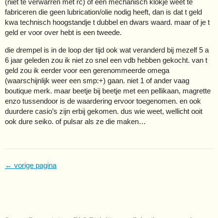
(niet te verwarren met rc) of een mechanisch klokje weet te
fabriceren die geen lubrication/olie nodig heeft, dan is dat t geld
kwa technisch hoogstandje t dubbel en dwars waard. maar of je t
geld er voor over hebt is een tweede.
die drempel is in de loop der tijd ook wat veranderd bij mezelf 5 a
6 jaar geleden zou ik niet zo snel een vdb hebben gekocht. van t
geld zou ik eerder voor een gerenommeerde omega
(waarschijnlijk weer een smp:+) gaan. niet 1 of ander vaag
boutique merk. maar beetje bij beetje met een pellikaan, magrette
enzo tussendoor is de waardering ervoor toegenomen. en ook
duurdere casio’s zijn erbij gekomen. dus wie weet, wellicht ooit
ook dure seiko. of pulsar als ze die maken…
← vorige pagina