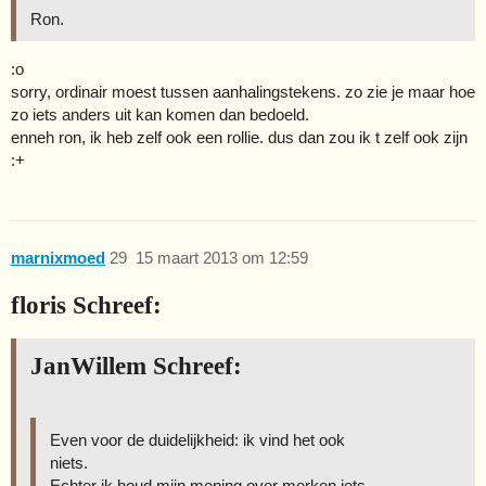
Ron.
:o
sorry, ordinair moest tussen aanhalingstekens. zo zie je maar hoe
zo iets anders uit kan komen dan bedoeld.
enneh ron, ik heb zelf ook een rollie. dus dan zou ik t zelf ook zijn
:+
marnixmoed
29
15 maart 2013 om 12:59
floris Schreef:
JanWillem Schreef:
Even voor de duidelijkheid: ik vind het ook
niets.
Echter ik houd mijn mening over merken iets