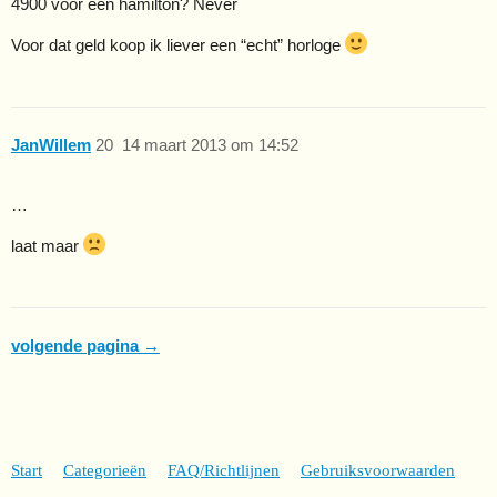
4900 voor een hamilton? Never
Voor dat geld koop ik liever een “echt” horloge
JanWillem
20
14 maart 2013 om 14:52
…
laat maar
volgende pagina →
Start
Categorieën
FAQ/Richtlijnen
Gebruiksvoorwaarden