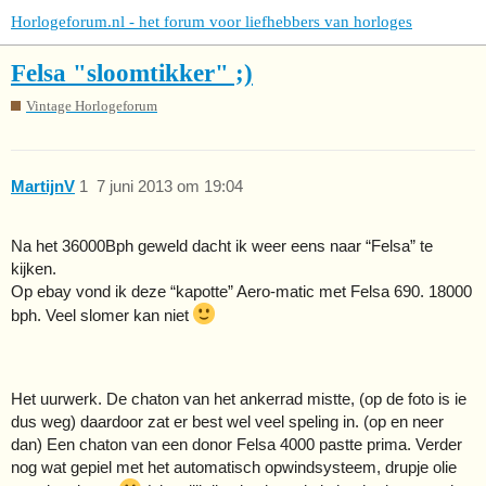
Horlogeforum.nl - het forum voor liefhebbers van horloges
Felsa "sloomtikker" ;)
Vintage Horlogeforum
MartijnV
1
7 juni 2013 om 19:04
Na het 36000Bph geweld dacht ik weer eens naar “Felsa” te
kijken.
Op ebay vond ik deze “kapotte” Aero-matic met Felsa 690. 18000
bph. Veel slomer kan niet
Het uurwerk. De chaton van het ankerrad mistte, (op de foto is ie
dus weg) daardoor zat er best wel veel speling in. (op en neer
dan) Een chaton van een donor Felsa 4000 pastte prima. Verder
nog wat gepiel met het automatisch opwindsysteem, drupje olie