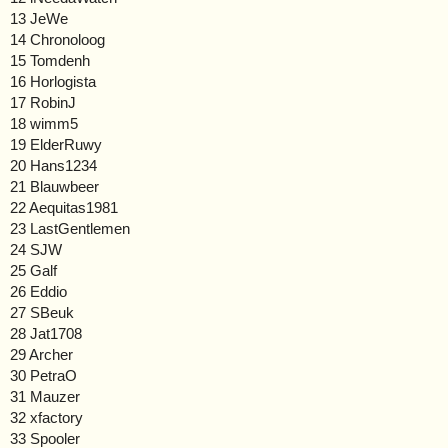
13 JeWe
14 Chronoloog
15 Tomdenh
16 Horlogista
17 RobinJ
18 wimm5
19 ElderRuwy
20 Hans1234
21 Blauwbeer
22 Aequitas1981
23 LastGentlemen
24 SJW
25 Galf
26 Eddio
27 SBeuk
28 Jat1708
29 Archer
30 PetraO
31 Mauzer
32 xfactory
33 Spooler