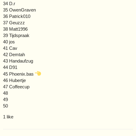
34 D.r
35 OwenGraven
36 Patrick010
37 Geuzzz
38 Matt1996
39 Tijdspraak
40 jos
41 Cav
42 Demtah
43 Handaufzug
44 D91
45 Phoenix.bas
46 Hubertje
47 Coffeecup
48
49
50
1 like