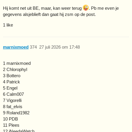
Hij komt net uit BE, maar, kan weer terug
. Pb me even je
gegevens alsjeblieft dan gaat hij zsm op de post.
1 like
marnixmoed
374
27 juli 2026 om 17:48
1 marnixmoed
2 Chlorophyl
3 Bottero
4 Patrick
5 Engel
6 Calm007
7 Vigorelli
8 fat_elvis
9 Roland1982
10 PDB
11 Plees
12 iNeedaWatch