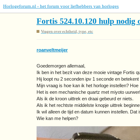
Horlogeforum.nl - het forum voor liefhebbers van horloges
Fortis 524.10.120 hulp nodig o
Vragen over echtheid, type, etc
roanveltmeijer
Goedemorgen allemaal,
Ik ben in het bezit van deze mooie vintage Fortis q
Hij loopt nu 2 seconden ipv 1 seconde en betekent
Mijn vraag is hoe kan ik het horloge instellen? Hoe
Het is een mechanische quartz met miyoto uurwerk
Als ik de kroon uittrek en draai gebeurd er niets.
Als ik het rechtste middelste knopje uittrek beginn
Ik wil alleen de tijd en datum kunnen instellen. Dat i
Wie kan me helpen?