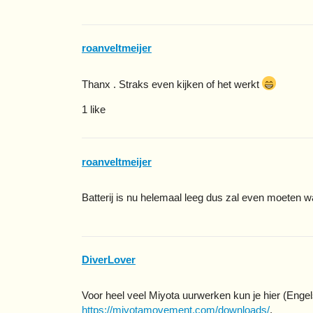
roanveltmeijer
Thanx . Straks even kijken of het werkt
1 like
roanveltmeijer
Batterij is nu helemaal leeg dus zal even moeten 
DiverLover
Voor heel veel Miyota uurwerken kun je hier (Engels
https://miyotamovement.com/downloads/
.