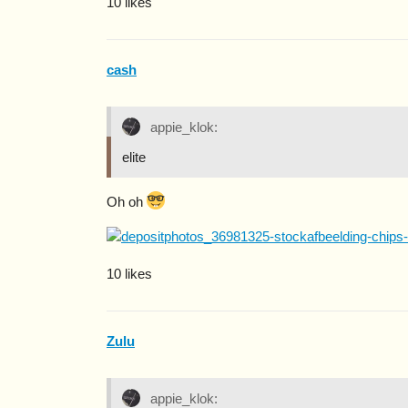
10 likes
cash
appie_klok:
elite
Oh oh
10 likes
Zulu
appie_klok: