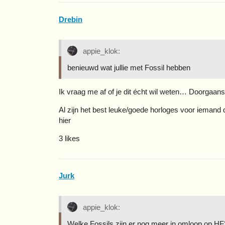
Drebin
appie_klok:
benieuwd wat jullie met Fossil hebben
Ik vraag me af of je dit écht wil weten… Doorgaans 
Al zijn het best leuke/goede horloges voor iemand d
hier
3 likes
Jurk
appie_klok:
Welke Fossils zijn er nog meer in omloop op HF