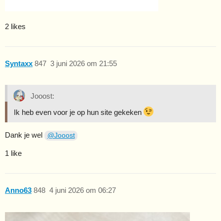
2 likes
Syntaxx
847
3 juni 2026 om 21:55
Jooost:
Ik heb even voor je op hun site gekeken
Dank je wel
@Jooost
1 like
Anno63
848
4 juni 2026 om 06:27