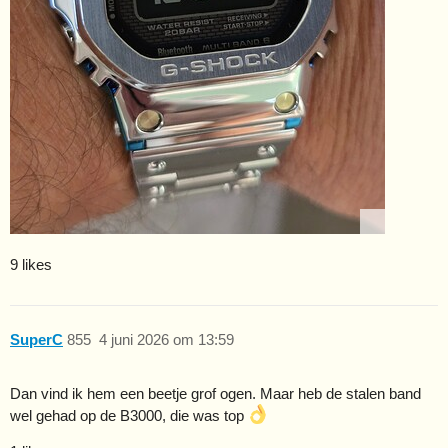
9 likes
SuperC
855
4 juni 2026 om 13:59
Dan vind ik hem een beetje grof ogen. Maar heb de stalen band
wel gehad op de B3000, die was top