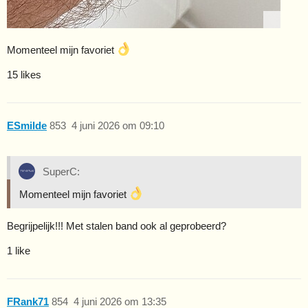
Momenteel mijn favoriet
15 likes
ESmilde
853
4 juni 2026 om 09:10
SuperC:
Momenteel mijn favoriet
Begrijpelijk!!! Met stalen band ook al geprobeerd?
1 like
FRank71
854
4 juni 2026 om 13:35