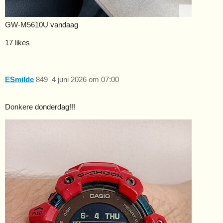
GW-M5610U vandaag
17 likes
ESmilde
849
4 juni 2026 om 07:00
Donkere donderdag!!!