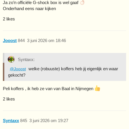
Ja zo’n officiële G-shock box is wel gaaf
Onderhand eens naar kijken
2 likes
Jooost
844
3 juni 2026 om 18:46
Syntaxx:
welke (robuuste) koffers heb jij eigenlijk en waar
@Jooost
gekocht?
Peli koffers , ik heb ze van van Baal in Nijmegen
2 likes
Syntaxx
845
3 juni 2026 om 19:27