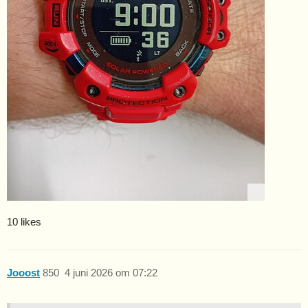
10 likes
Jooost
850
4 juni 2026 om 07:22