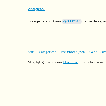
vintage4all
Horloge verkocht aan
, afhandeling ui
@GJB2010
Start
Categorieën
FAQ/Richtlijnen
Gebruiksv
Mogelijk gemaakt door
Discourse
, best bekeken met