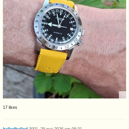
17 likes
hallodhallod
3001
28 mei 2026 om 06:31