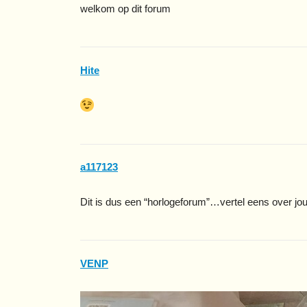
welkom op dit forum
Hite
a117123
Dit is dus een “horlogeforum”…vertel eens over j
VENP