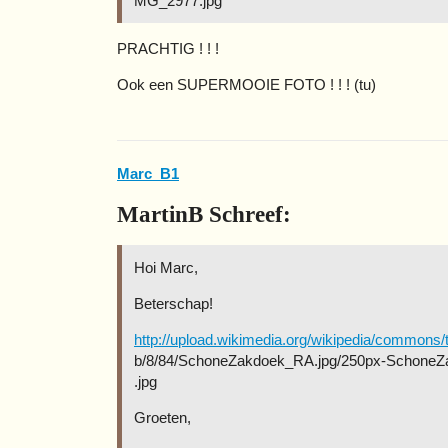
MG_2977.jpg
PRACHTIG ! ! !
Ook een SUPERMOOIE FOTO ! ! ! (tu)
Marc_B1
MartinB Schreef:
Hoi Marc,
Beterschap!
http://upload.wikimedia.org/wikipedia/commons
b/8/84/SchoneZakdoek_RA.jpg/250px-Schone
.jpg
Groeten,