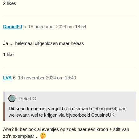
2 likes
DanielFJ
5
18 november 2024 om 18:54
Ja … helemaal uitgeplozen maar helaas
1 like
LVA
6
18 november 2024 om 19:40
PeterLC:
Dit soort kronen is, verguld (en uiteraard niet origineel) dan
weliswaar, wel te krijgen via bijvoorbeeld CousinsUK.
Aha? Ik ben ook al eventjes op zoek naar een kroon + stift van
zo’n exemplaar…