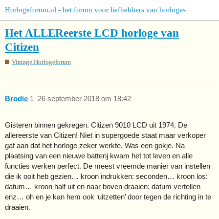
Horlogeforum.nl - het forum voor liefhebbers van horloges
Het ALLEReerste LCD horloge van
Citizen
Vintage Horlogeforum
Brodie
1
26 september 2018 om 18:42
Gisteren binnen gekregen. Citizen 9010 LCD uit 1974. De
allereerste van Citizen! Niet in supergoede staat maar verkoper
gaf aan dat het horloge zeker werkte. Was een gokje. Na
plaatsing van een nieuwe batterij kwam het tot leven en alle
functies werken perfect. De meest vreemde manier van instellen
die ik ooit heb gezien… kroon indrukken: seconden… kroon los:
datum… kroon half uit en naar boven draaien: datum vertellen
enz… oh en je kan hem ook ‘uitzetten’ door tegen de richting in te
draaien.