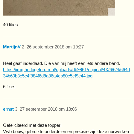
40 likes
MartijnV
2
26 september 2018 om 19:27
Heel gaaf inderdaad. Die van mij heeft een iets andere band.
https://img.horlogeforum.nl/uploads/db9961/original/4X/6/6/4/664d
34b60b3e5e4f884f6d9a86a4eb80e5cf9e44.jpg
6 likes
ernst
3
27 september 2018 om 18:06
Gefeliciteerd met deze topper!
Vwb bouw, gebruikte onderdelen en precisie zijn deze uurwerken