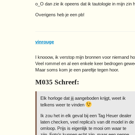
o_O dan zie ik opeens dat ik tautologie in mijn zin
Overigens heb je een pb!
vinrouge
I knooow, ik verstop mijn bronnen voor niemand ho
Veel rommel en al een enkele keer bedrogen gewe
Maar soms kom je een pareltje tegen hoor.
M035 Schreef:
Elk horloge dat jij aangeboden krijgt, weet ik
telkens weer te vinden
Ik zou het in elk geval bij een Tag Heuer dealer
laten checken, veel replica’s van dit model in de
omloop. Prijs is eigenlijk te mooi om waar te
zijn. Foto’s kunnen echt zijn, maar een neppe