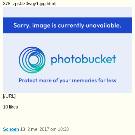
378_zps0lz0wgy1.jpg.html]
[/URL]
10 likes
Schoen
13
2 mei 2017 om 18:38