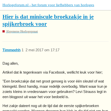
Horlogeforum.nl - het forum voor liefhebbers van horloges
Hier is dat miniscule broekzakje in je
spijkerbroek voor
Algemene Horlogepraat
Timmeehh
1
2 mei 2017 om 17:17
Dag allen,
Artikel dat ik tegenkwam via Facebook, wellicht leuk voor hier;
"Een broekzakje dat net groot genoeg is voor één sleutel of wat
kleingeld. Best handig, maar redelijk overbodig. Want waar kun je
zoiets kleins in vredesnaam voor gebruiken? Levi Strauss legt in
een blogpost uit waar het voor bedoeld is.
Het zakje dateert nog uit de tijd dat de eerste spijkerbroeken
gemaakt werden. Mannen droegen hun klok in die tijd niet om hun