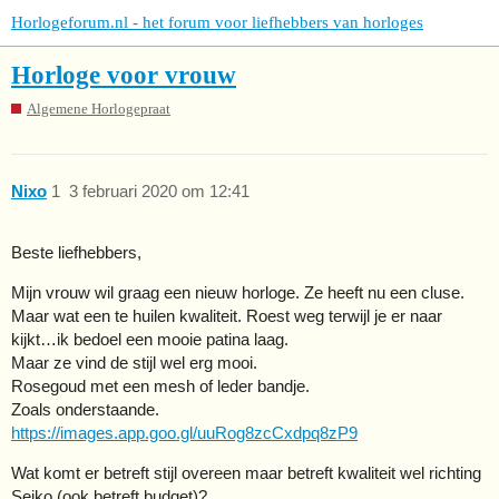
Horlogeforum.nl - het forum voor liefhebbers van horloges
Horloge voor vrouw
Algemene Horlogepraat
Nixo
1
3 februari 2020 om 12:41
Beste liefhebbers,
Mijn vrouw wil graag een nieuw horloge. Ze heeft nu een cluse.
Maar wat een te huilen kwaliteit. Roest weg terwijl je er naar
kijkt…ik bedoel een mooie patina laag.
Maar ze vind de stijl wel erg mooi.
Rosegoud met een mesh of leder bandje.
Zoals onderstaande.
https://images.app.goo.gl/uuRog8zcCxdpq8zP9
Wat komt er betreft stijl overeen maar betreft kwaliteit wel richting
Seiko (ook betreft budget)?