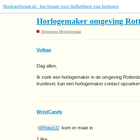
Horlogeforum.nl - het forum voor liefhebbers van horloges
Horlogemaker omgeving Rot
Algemene Horlogepraat
Volkan
Dag allen,
Ik zoek een horlogemaker in de omgeving Rotterda
trustlevel. kan een horlogemaker contact opzoeken
WristCandy
kom er maar in
@PeterLC
1 like