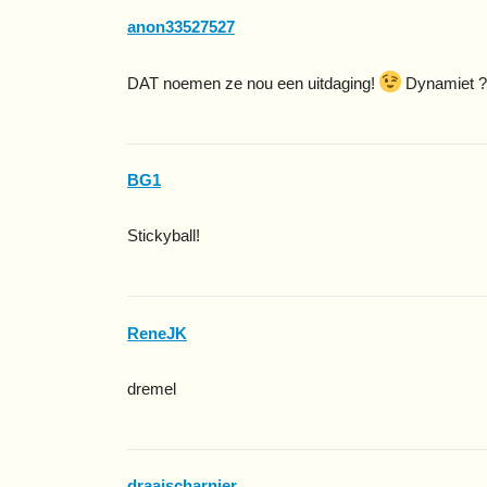
anon33527527
DAT noemen ze nou een uitdaging!
Dynamiet 
BG1
Stickyball!
ReneJK
dremel
draaischarnier