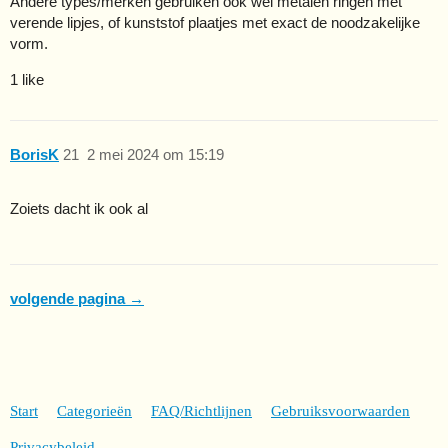
Andere types/merken gebruiken ook wel metalen ringen met
verende lipjes, of kunststof plaatjes met exact de noodzakelijke
vorm.
1 like
BorisK
21
2 mei 2024 om 15:19
Zoiets dacht ik ook al
volgende pagina →
Start
Categorieën
FAQ/Richtlijnen
Gebruiksvoorwaarden
Privacybeleid