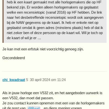
heb ik een kaart gemaakt met alle horlogemakers die op HF
bekend zijn. Er worden alleen horlogemakers op geplaatst
welke een recensietopic (vanaf 2016) op HF hebben. De link
naar het desbetreffende recensietopic wordt ook aangegeven
bij de NAW gegevens op de kaart. Ik heb er enkele niet op
geplaatst omdat ik geen adres (minstens plaats) heb of dat ik
niet zeker ben of deze persoon op de kaart wil. Wil je toch op
de kaart of wil je er …
Je kan met een erfstuk niet voorzichtig genoeg zijn.
Gecondoleerd
chi_kwadraat
5
30 april 2024 om 11:24
Als in jouw horloge een V532 zit, en het aangeboden uurwerk is
een V532, dan moet dat passen.
Je zou contact kunnen opnemen met een van de horlogemakers
uit de post van
, en diens mening vragen.
@Ruud