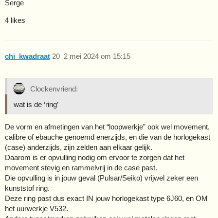
Serge
4 likes
chi_kwadraat
20
2 mei 2024 om 15:15
Clockenvriend:
wat is de ‘ring’
De vorm en afmetingen van het “loopwerkje” ook wel movement,
calibre of ebauche genoemd enerzijds, en die van de horlogekast
(case) anderzijds, zijn zelden aan elkaar gelijk.
Daarom is er opvulling nodig om ervoor te zorgen dat het
movement stevig en rammelvrij in de case past.
Die opvulling is in jouw geval (Pulsar/Seiko) vrijwel zeker een
kunststof ring.
Deze ring past dus exact IN jouw horlogekast type 6J60, en OM
het uurwerkje V532.